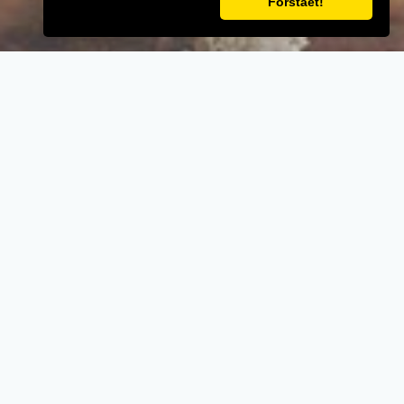
Forstået!
VELKOMMEN TIL
Pizza Experten
- Når vi laver mad til vores kunder, lægger vi
vægt på kvalitet, service og renlighed.
- Stort udvalg i lækre oplevelser for ganen.
- Udsøgte råvarer og en nænsom stræben
efter det perfekte sikrer en oplevelse udover
det sædvanglige.
- Personlig betjening med et smil